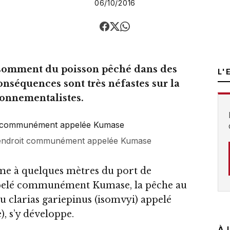
06/10/2016
nsomment du poisson pêché dans des
L'
onséquences sont très néfastes sur la
ronnementalistes.
l’endroit communément appelée Kumase
me à quelques mètres du port de
ppelé communément Kumase, la pêche au
au clarias gariepinus (isomvyi) appelé
), s’y développe.
À 