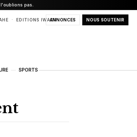
l'oublions pas.
·
ANNONCES
NOUS SOUTENIR
AHE
EDITIONS IWACU
URE
SPORTS
ent