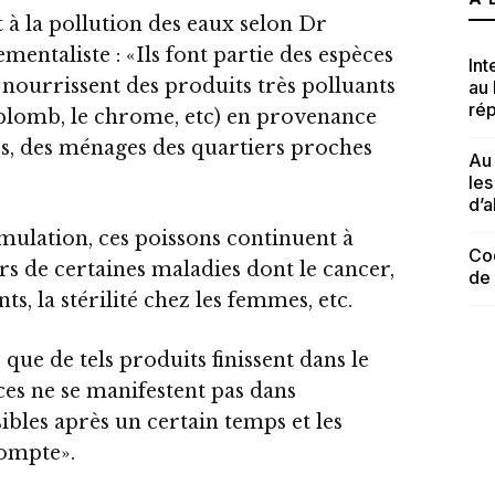
 à la pollution des eaux selon Dr
ntaliste : «Ils font partie des espèces
Int
e nourrissent des produits très polluants
au
rép
plomb, le chrome, etc) en provenance
ces, des ménages des quartiers proches
Au 
le
d’a
ulation, ces poissons continuent à
Cod
urs de certaines maladies dont le cancer,
de
s, la stérilité chez les femmes, etc.
 que de tels produits finissent dans le
es ne se manifestent pas dans
sibles après un certain temps et les
compte».