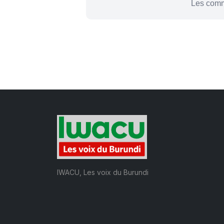
Les comm
IWACU, Les voix du Burundi