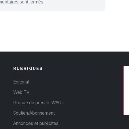
entaires sont fermés.
RUBRIQUES
Editorial
Web TV
Groupe de presse IWACU
Soutien/Abonnement
Annonces et publicités