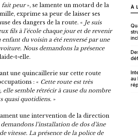
a fait peur
», se lamente un motard de la
À 
ille, exprime sa peur de laisser ses
cause des dangers de la route. «
Je suis
Qua
 fils à l’école chaque jour et de revenir
str
inc
 enfant du voisin a été renversé par une
e voiture. Nous demandons la présence
Des
laide-t-elle.
dé
Int
t une quincaillerie sur cette route
au
ccupations : «
Cette route est très
rép
, elle semble rétrécir à cause du nombre
ts quasi quotidiens.
»
lament une intervention de la direction
demandons l’installation de dos d’âne
e vitesse. La présence de la police de