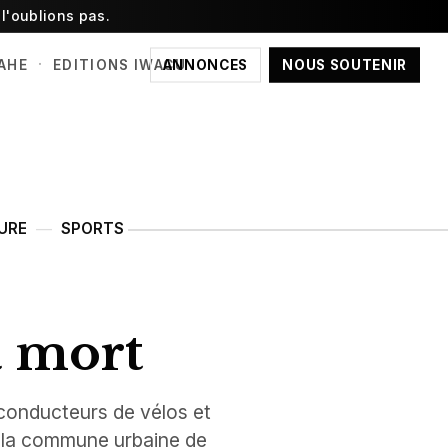
l'oublions pas.
·
ANNONCES
NOUS SOUTENIR
AHE
EDITIONS IWACU
URE
SPORTS
a mort
 conducteurs de vélos et
ns la commune urbaine de