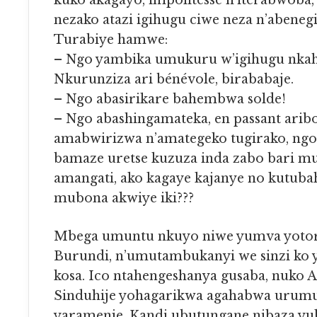
kuko akagayo, impolitesse n’iterabwoba
nezako atazi igihugu ciwe neza n’abeneg
Turabiye hamwe:
– Ngo yambika umukuru w’igihugu nka
Nkurunziza ari bénévole, birababaje.
– Ngo abasirikare bahembwa solde!
– Ngo abashingamateka, en passant ari
amabwirizwa n’amategeko tugirako, ngo
bamaze uretse kuzuza inda zabo bari m
amangati, ako kagaye kajanye no kutubah
mubona akwiye iki???
Mbega umuntu nkuyo niwe yumva yotorwa mu
Burundi, n’umutambukanyi we sinzi ko 
kosa. Ico ntahengeshanya gusaba, nuko A
Sinduhije yohagarikwa agahabwa urum
yaramenje. Kandi ubutungane nibaza yu