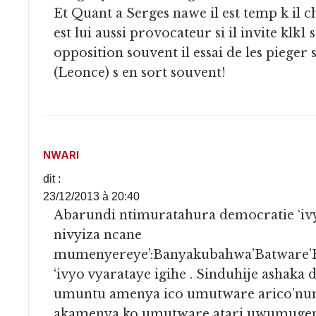
Et Quant a Serges nawe il est temp k il c
est lui aussi provocateur si il invite klk1 
opposition souvent il essai de les pieger
(Leonce) s en sort souvent!
NWARI
dit :
23/12/2013 à 20:40
Abarundi ntimuratahura democratie ‘ivyo yavuze
nivyiza ncane
mumenyereye’:Banyakubahwa’Batware’
‘ivyo vyarataye igihe . Sinduhije ashaka
umuntu amenya ico umutware arico’n
akamenya ko umutware atari uwumugend