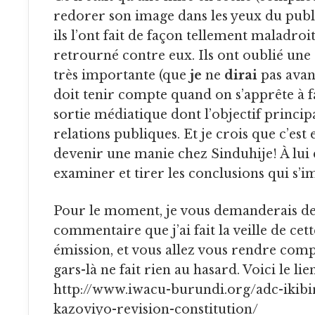
redorer son image dans les yeux du publi
ils l’ont fait de façon tellement maladroit
retrourné contre eux. Ils ont oublié un
très importante (que
je
ne
dirai
pas avan
doit tenir compte quand on s’apprête à f
sortie médiatique dont l’objectif princip
relations publiques. Et je crois que c’est 
devenir une manie chez Sinduhije! À lui 
examiner et tirer les conclusions qui s’i
Pour le moment, je vous demanderais de relire un
commentaire que j’ai fait la veille de ce
émission, et vous allez vous rendre com
gars-là ne fait rien au hasard. Voici le lien
http://www.iwacu-burundi.org/adc-ikibir
kazoviyo-revision-constitution/