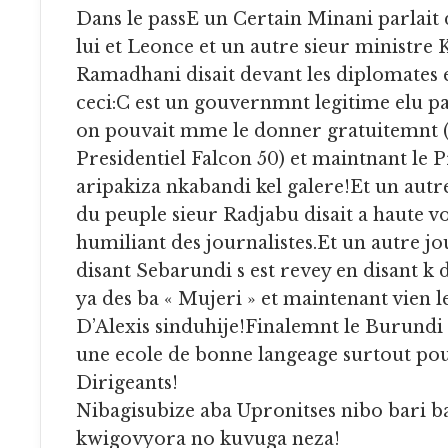
Dans le passE un Certain Minani parlait d Ibitoke de
lui et Leonce et un autre sieur ministre
Ramadhani disait devant les diplomates 
ceci:C est un gouvernmnt legitime elu pa
on pouvait mme le donner gratuitemnt (
Presidentiel Falcon 50) et maintnant le 
aripakiza nkabandi kel galere!Et un autre
du peuple sieur Radjabu disait a haute v
humiliant des journalistes.Et un autre jou
disant Sebarundi s est revey en disant k d
ya des ba « Mujeri » et maintenant vien l
D’Alexis sinduhije!Finalemnt le Burundi 
une ecole de bonne langeage surtout pou
Dirigeants!
Nibagisubize aba Upronitses nibo bari b
kwigovyora no kuvuga neza!