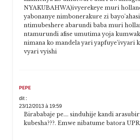
NYAKUBAHWA)ivyerekeye muri holland
yabonanye nimbonerakure zi bayo’ahas
ntimubeshere abarundi baba muri holl
ntamurundi afise umutima yoja kumwak
nimana ko mandela yari yapfuye’ivyari 
vyari vyishi
PEPE
dit :
23/12/2013 à 19:59
Birababaje pe…. sinduhije kandi arasubiriye
kubesha???. Emwe nibatume batora UP