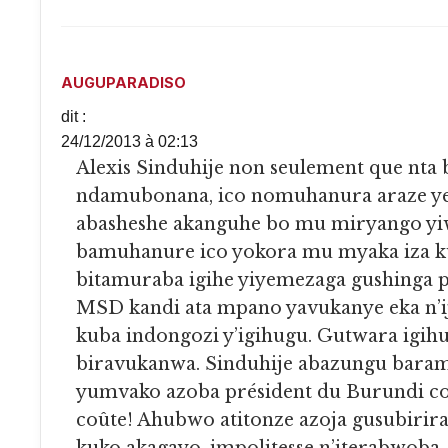
AUGUPARADISO
dit :
24/12/2013 à 02:13
Alexis Sinduhije non seulement que nta bushingantahe
ndamubonana, ico nomuhanura araze y
abasheshe akanguhe bo mu miryango y
bamuhanure ico yokora mu myaka iza k
bitamuraba igihe yiyemezaga gushinga pa
MSD kandi ata mpano yavukanye eka n’
kuba indongozi y’igihugu. Gutwara igihu
biravukanwa. Sinduhije abazungu bara
yumvako azoba président du Burundi c
coûte! Ahubwo atitonze azoja gusubirir