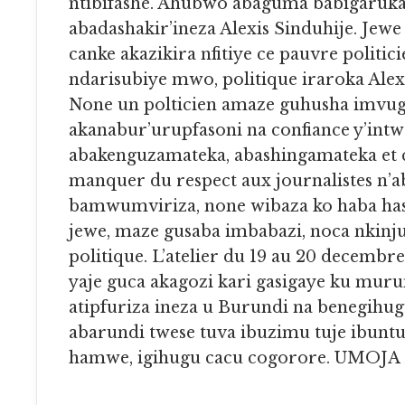
ntibifashe. Ahubwo abaguma babigaruka
abadashakir’ineza Alexis Sinduhije. Jewe
canke akazikira nfitiye ce pauvre politici
ndarisubiye mwo, politique iraroka Alexi
None un polticien amaze guhusha imvu
akanabur’urupfasoni na confiance y’intw
abakenguzamateka, abashingamateka et ce
manquer du respect aux journalistes n’
bamwumviriza, none wibaza ko haba hasi
jewe, maze gusaba imbabazi, noca nkinj
politique. L’atelier du 19 au 20 decembre
yaje guca akagozi kari gasigaye ku mur
atipfuriza ineza u Burundi na benegihug
abarundi twese tuva ibuzimu tuje ibunt
hamwe, igihugu cacu cogorore. UMOJ