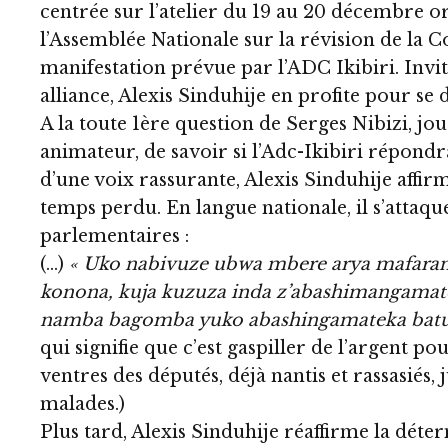
centrée sur l’atelier du 19 au 20 décembre o
l’Assemblée Nationale sur la révision de la Co
manifestation prévue par l’ADC Ikibiri. Invi
alliance, Alexis Sinduhije en profite pour se
A la toute 1ère question de Serges Nibizi, jou
animateur, de savoir si l’Adc-Ikibiri répondra
d’une voix rassurante, Alexis Sinduhije affir
temps perdu. En langue nationale, il s’attaqu
parlementaires :
(…)
« Uko nabivuze ubwa mbere arya mafara
konona, kuja kuzuza inda z’abashimangamat
namba bagomba yuko abashingamateka batu
qui signifie que c’est gaspiller de l’argent po
ventres des députés, déjà nantis et rassasiés, 
malades.)
Plus tard, Alexis Sinduhije réaffirme la déte