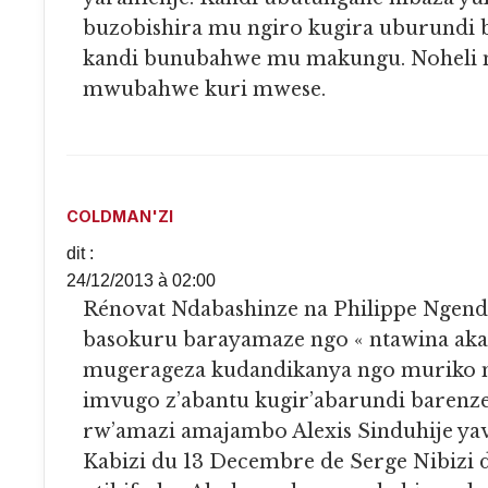
buzobishira mu ngiro kugira uburundi 
kandi bunubahwe mu makungu. Noheli n
mwubahwe kuri mwese.
COLDMAN'ZI
dit :
24/12/2013 à 02:00
Rénovat Ndabashinze na Philippe Ngendakumana,
basokuru barayamaze ngo « ntawina akap
mugerageza kudandikanya ngo muriko
imvugo z’abantu kugir’abarundi barenz
rw’amazi amajambo Alexis Sinduhije ya
Kabizi du 13 Decembre de Serge Nibizi d