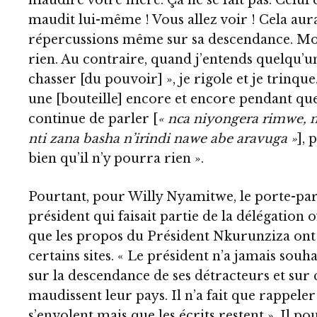
maudire votre mère. Ça ne se fait pas. Celui q
maudit lui-même ! Vous allez voir ! Cela aur
répercussions même sur sa descendance. Moi
rien. Au contraire, quand j’entends quelqu’un 
chasser [du pouvoir] », je rigole et je trinque
une [bouteille] encore et encore pendant q
continue de parler [
« nca niyongera rimwe, n
nti zana basha n’irindi nawe abe aravuga »
], 
bien qu’il n’y pourra rien ».
Pourtant, pour Willy Nyamitwe, le porte-par
président qui faisait partie de la délégation of
que les propos du Président Nkurunziza ont
certains sites. « Le président n’a jamais souh
sur la descendance de ses détracteurs et sur 
maudissent leur pays. Il n’a fait que rappeler
s’envolent mais que les écrits restent ». Il pou