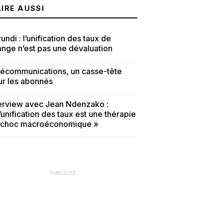
LIRE AUSSI
undi : l’unification des taux de
nge n’est pas une dévaluation
lécommunications, un casse-tête
ur les abonnés
terview avec Jean Ndenzako :
’unification des taux est une thérapie
 choc macroéconomique »
PUBLICITÉ