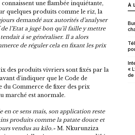
 connaissent une flambée inquiétante,
À 
ur quelques produits comme le riz, la
ujours demandé aux autorités d’analyser
Bur
de l’Etat a jugé bon qu’il faille y mettre
cha
endait á se généraliser. Il a alors
Té
erce de réguler cela en fixant les prix
po
In
« L
ix des produits vivriers sont fixés par la
de
e avant d’indiquer que le Code de
 du Commerce de fixer des prix
 du marché est anormale.
e en ce sens mais, son application reste
ains produits comme la patate douce et
ours vendus au kilo.»
M. Nkurunziza