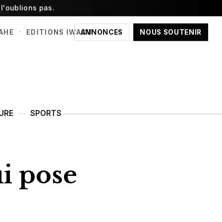
l'oublions pas.
·
ANNONCES
NOUS SOUTENIR
AHE
EDITIONS IWACU
URE
SPORTS
ui pose