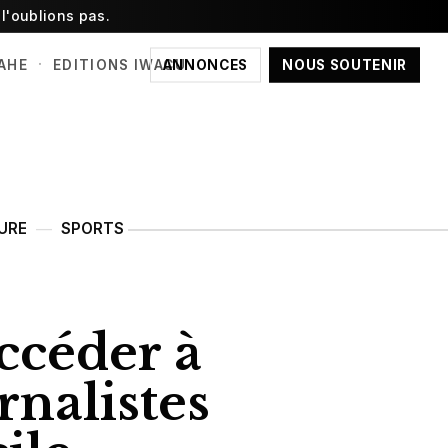
l'oublions pas.
·
ANNONCES
NOUS SOUTENIR
AHE
EDITIONS IWACU
URE
SPORTS
ccéder à
rnalistes