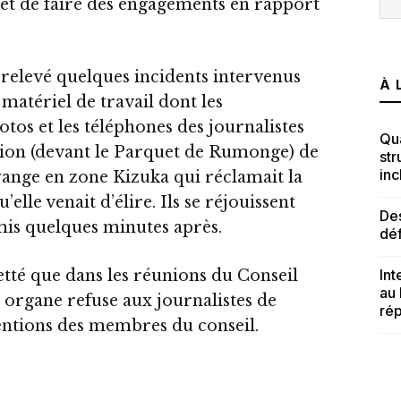
 et de faire des engagements en rapport
i relevé quelques incidents intervenus
À 
matériel de travail dont les
otos et les téléphones des journalistes
Qua
tion (devant le Parquet de Rumonge) de
str
inc
wange en zone Kizuka qui réclamait la
’elle venait d’élire. Ils se réjouissent
Des
emis quelques minutes après.
dé
etté que dans les réunions du Conseil
Int
au
 organe refuse aux journalistes de
rép
ventions des membres du conseil.