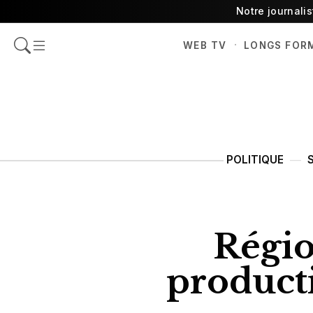
Notre journali
·
WEB TV
LONGS FOR
POLITIQUE
Régio
producti