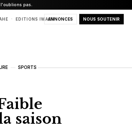
l'oublions pas.
·
ANNONCES
NOUS SOUTENIR
AHE
EDITIONS IWACU
URE
SPORTS
Faible
la saison