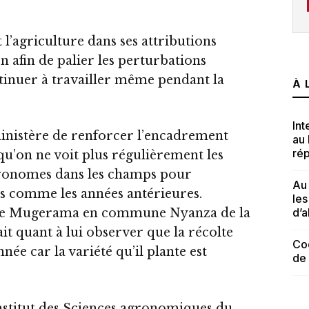
l’agriculture dans ses attributions
on afin de palier les perturbations
tinuer à travailler même pendant la
À 
Int
inistère de renforcer l’encadrement
au
rép
r qu’on ne voit plus régulièrement les
gronomes dans les champs pour
Au 
s comme les années antérieures.
le
d’a
lline Mugerama en commune Nyanza de la
 quant à lui observer que la récolte
Cod
ée car la variété qu’il plante est
de
nstitut des Sciences agronomiques du