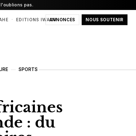
l'oublions pas.
·
ANNONCES
NOUS SOUTENIR
AHE
EDITIONS IWACU
URE
SPORTS
fricaines
de : du