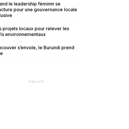
nd le leadership féminin se
ucture pour une gouvernance locale
lusive
 projets locaux pour relever les
fis environnementaux
couver s’envole, le Burundi prend
te
PUBLICITÉ