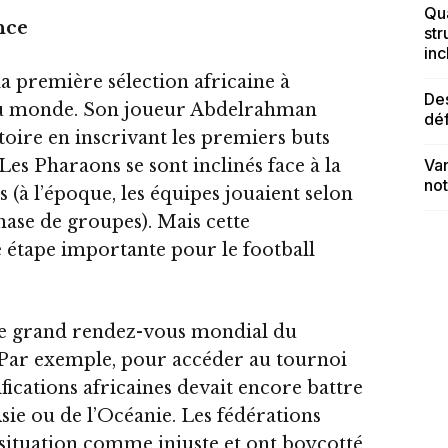
Qua
nce
str
inc
la première sélection africaine à
Des
du monde. Son joueur Abdelrahman
dé
stoire en inscrivant les premiers buts
Les Pharaons se sont inclinés face à la
Van
no
 (à l’époque, les équipes jouaient selon
ase de groupes). Mais cette
e étape importante pour le football
r le grand rendez-vous mondial du
le. Par exemple, pour accéder au tournoi
fications africaines devait encore battre
Asie ou de l’Océanie. Les fédérations
 situation comme injuste et ont boycotté