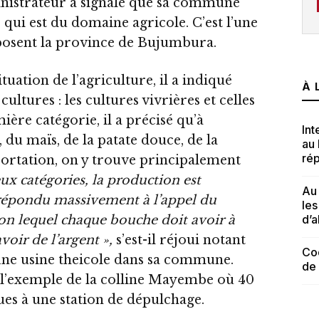
inistrateur a signalé que sa commune
 qui est du domaine agricole. C’est l’une
sent la province de Bujumbura.
tuation de l’agriculture, il a indiqué
À 
cultures : les cultures vivrières et celles
ière catégorie, il a précisé qu’à
Int
 du maïs, de la patate douce, de la
au
rép
ortation, on y trouve principalement
ux catégories, la production est
Au 
a répondu massivement à l’appel du
le
d’a
on lequel chaque bouche doit avoir à
oir de l’argent »,
s’est-il réjoui notant
Cod
à une usine theicole dans sa commune.
de
é l’exemple de la colline Mayembe où 40
dues à une station de dépulchage.