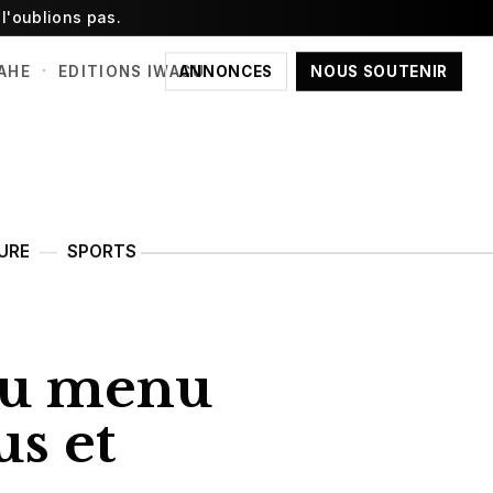
l'oublions pas.
·
ANNONCES
NOUS SOUTENIR
AHE
EDITIONS IWACU
URE
SPORTS
 au menu
us et