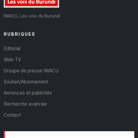
IWACU, Les voix du Burundi
RUBRIQUES
Editorial
Web TV
Groupe de presse IWACU
Soutien/Abonnement
Annonces et publicités
Recherche avancée
Contact