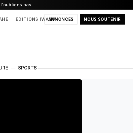
l'oublions pas.
·
ANNONCES
NOUS SOUTENIR
AHE
EDITIONS IWACU
URE
SPORTS