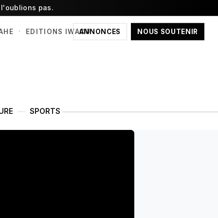
l'oublions pas.
·
ANNONCES
NOUS SOUTENIR
AHE
EDITIONS IWACU
URE
SPORTS