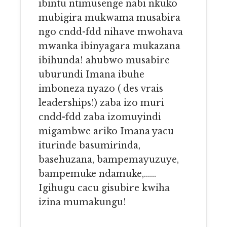
ibintu ntimusenge nabi nkuko
mubigira mukwama musabira
ngo cndd-fdd nihave mwohava
mwanka ibinyagara mukazana
ibihunda! ahubwo musabire
uburundi Imana ibuhe
imboneza nyazo ( des vrais
leaderships!) zaba izo muri
cndd-fdd zaba izomuyindi
migambwe ariko Imana yacu
iturinde basumirinda,
basehuzana, bampemayuzuye,
bampemuke ndamuke,……
Igihugu cacu gisubire kwiha
izina mumakungu!