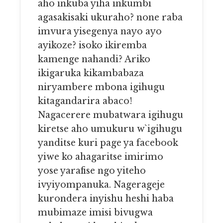
aho inkuba yiha inkumbi
agasakisaki ukuraho? none raba
imvura yisegenya nayo ayo
ayikoze? isoko ikiremba
kamenge nahandi? Ariko
ikigaruka kikambabaza
niryambere mbona igihugu
kitagandarira abaco!
Nagacerere mubatwara igihugu
kiretse aho umukuru w`igihugu
yanditse kuri page ya facebook
yiwe ko ahagaritse imirimo
yose yarafise ngo yiteho
ivyiyompanuka. Nagerageje
kurondera inyishu heshi haba
mubimaze imisi bivugwa