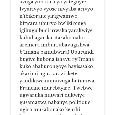
avuga yoba ariryo yateguye?
Ivyarivyo vyose nivyaba arivyo
n`ibikorane yirigwamwo
bitwara uburyo bw`ikirenga
igihugu buri mwaka yarakwiye
kubuhagarika ataraho naho
aremera imburi abavugishwa
b`Imana bamubwira! Uburundi
bugiye kubona ishavu ry`Imana
kuko ababurongoye bayisasako
akarimi ngira arazi ikete
yandikiwe numuvuga butumwa
Francine murebayire! Twebwe
ugwaruka ntitwari dukwiye
gusamazwa nabanye politique
ngira murabonako kenshi