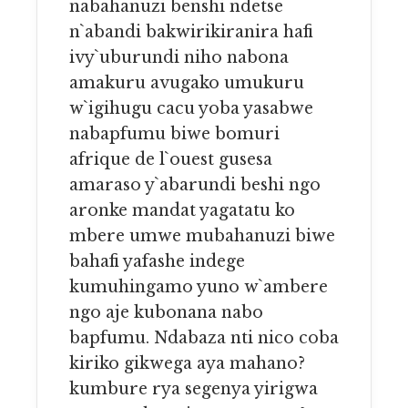
nabahanuzi benshi ndetse
n`abandi bakwirikiranira hafi
ivy`uburundi niho nabona
amakuru avugako umukuru
w`igihugu cacu yoba yasabwe
nabapfumu biwe bomuri
afrique de l`ouest gusesa
amaraso y`abarundi beshi ngo
aronke mandat yagatatu ko
mbere umwe mubahanuzi biwe
bahafi yafashe indege
kumuhingamo yuno w`ambere
ngo aje kubonana nabo
bapfumu. Ndabaza nti nico coba
kiriko gikwega aya mahano?
kumbure rya segenya yirigwa