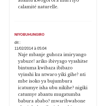
abantu kwogorora muri iyo
calamité naturelle.
NIYOBUHUNGIRO
dit :
11/02/2014 à 05:04
Naje mbanje guhoza imiryango
yabuze! ariko ibivyago vyashitse
bintuma kwibaza ibibazo
vyinshi ku ntwaro yiki gihe? nti
mbe isoko ya bujumbura
icatumye isha ubu nikihe? nigiki
catumye abantu mugatumba
babura ababo? mwaribwabone