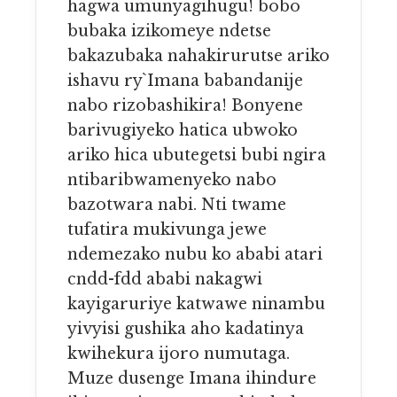
hagwa umunyagihugu! bobo
bubaka izikomeye ndetse
bakazubaka nahakirurutse ariko
ishavu ry`Imana babandanije
nabo rizobashikira! Bonyene
barivugiyeko hatica ubwoko
ariko hica ubutegetsi bubi ngira
ntibaribwamenyeko nabo
bazotwara nabi. Nti twame
tufatira mukivunga jewe
ndemezako nubu ko ababi atari
cndd-fdd ababi nakagwi
kayigaruriye katwawe ninambu
yivyisi gushika aho kadatinya
kwihekura ijoro numutaga.
Muze dusenge Imana ihindure