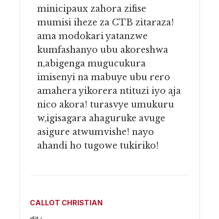
minicipaux zahora zifise
mumisi iheze za CTB zitaraza!
ama modokari yatanzwe
kumfashanyo ubu akoreshwa
n,abigenga mugucukura
imisenyi na mabuye ubu rero
amahera yikorera ntituzi iyo aja
nico akora! turasvye umukuru
w,igisagara ahaguruke avuge
asigure atwumvishe! nayo
ahandi ho tugowe tukiriko!
CALLOT CHRISTIAN