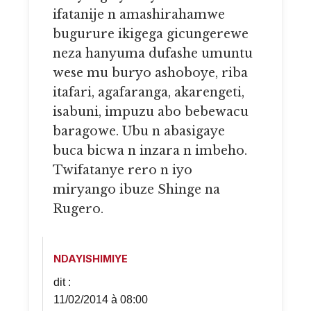
ifatanije n amashirahamwe
bugurure ikigega gicungerewe
neza hanyuma dufashe umuntu
wese mu buryo ashoboye, riba
itafari, agafaranga, akarengeti,
isabuni, impuzu abo bebewacu
baragowe. Ubu n abasigaye
buca bicwa n inzara n imbeho.
Twifatanye rero n iyo
miryango ibuze Shinge na
Rugero.
NDAYISHIMIYE
dit :
11/02/2014 à 08:00