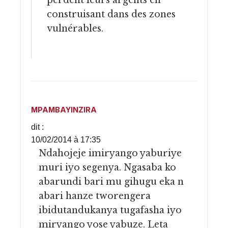
construisant dans des zones
vulnérables.
MPAMBAYINZIRA
dit :
10/02/2014 à 17:35
Ndahojeje imiryango yaburiye
muri iyo segenya. Ngasaba ko
abarundi bari mu gihugu eka n
abari hanze tworengera
ibidutandukanya tugafasha iyo
miryango yose yabuze. Leta