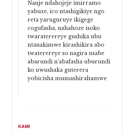
Nanje ndahojeje imirramo
yabuze, ico ntashigikiye ngo
reta yaruguruye ikigege
cogufasha, nahahoze isoko
twaraterereye gushika ubu
ntanakimwe kirashikira abo
twaterereye so nagira nsabe
abarundi n’abafasha uburundi
ko uwushaka guterera
yobicisha mumashirahamwe
KAMI