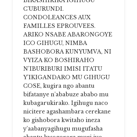
BIRASHIKIRA IGIHUGU
C’UBURUNDI.
CONDOLEANCES AUX
FAMILLES EPROUVEES.
ARIKO NSABE ABARONGOYE
ICO GIHUGU, NIMBA
BASHOBORA KUNYUMVA, NI
VYIZA KO BOSHIRAHO
N’IBURIBURI IMISI ITATU
Y’IKIGANDARO MU GIHUGU
COSE, kugira ngo abantu
bifatanye n’ababuze ababo mu
kubagarukirako. Igihugu naco
nicitere agashambara cerekane
ko gishobora kwitaho ineza
y’aabanyagihugu mugufasha