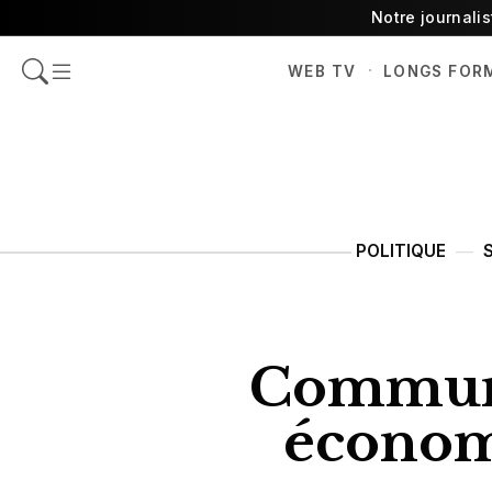
Notre journali
·
WEB TV
LONGS FOR
POLITIQUE
Commune
économ