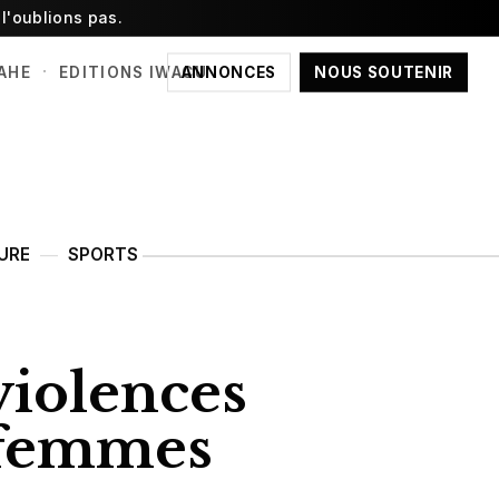
l'oublions pas.
·
ANNONCES
NOUS SOUTENIR
AHE
EDITIONS IWACU
URE
SPORTS
iolences
 femmes