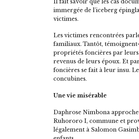
Il fait savoir que les cas doc
immergée de l’iceberg épinglan
victimes.
Les victimes rencontrées parle
familiaux. Tantôt, témoignent-el
propriétés foncières par leurs 
revenus de leurs époux. Et parf
foncières se fait à leur insu. Le
concubines.
Une vie misérable
Daphrose Nimbona approche la 
Ruhororo I, commune et provi
légalement à Salomon Gasimbo
enfants.